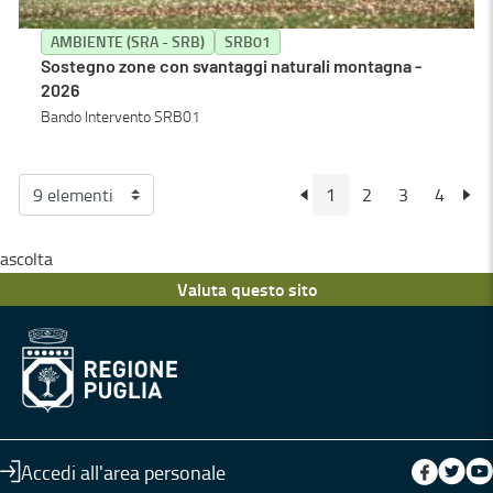
AMBIENTE (SRA - SRB)
SRB01
Sostegno zone con svantaggi naturali montagna -
2026
Bando Intervento SRB01
1
2
3
4
ascolta
Valuta questo sito
Accedi all'area personale