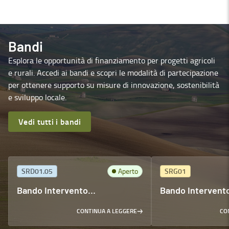
Bandi
Esplora le opportunità di finanziamento per progetti agricoli
e rurali. Accedi ai bandi e scopri le modalità di partecipazione
per ottenere supporto su misure di innovazione, sostenibilità
e sviluppo locale.
Vedi tutti i bandi
SRD01.05
Aperto
SRG01
Bando Intervento
Bando Intervent
SRD01.05 generalista
CONTINUA A LEGGERE
CO