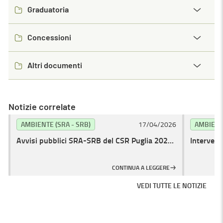
Graduatoria
Concessioni
Altri documenti
Notizie correlate
AMBIENTE (SRA - SRB)
17/04/2026
AMBIENTE
Avvisi pubblici SRA-SRB del CSR Puglia 2023-
Intervent
2027: aperti i termini per la presentazione
termini D
delle domande di sostegno
Campagn
CONTINUA A LEGGERE
VEDI TUTTE LE NOTIZIE