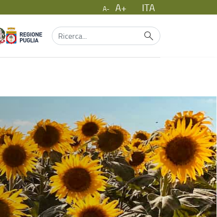
A+
ITA
A-
ITA