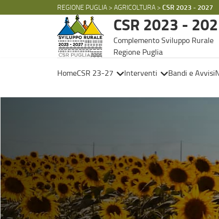
REGIONE PUGLIA
>
AGRICOLTURA
>
CSR 2023 - 2027
Skip to Main Content
CSR 2023 - 20
Complemento Sviluppo Rurale
Regione Puglia
Home
CSR 23-27
Interventi
Bandi e Avvisi
N